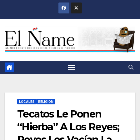
Saltar
al
contenido
LOCALES
RELIGIÓN
Tecatos Le Ponen
“Hierba” A Los Reyes;
Reyes Les Vacían La