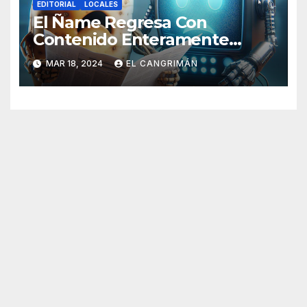
EDITORIAL
LOCALES
El Ñame Regresa Con
Contenido Enteramente
Generado Por Inteligencia
MAR 18, 2024
EL CANGRIMÁN
Artificial