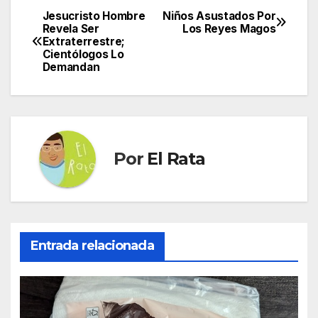
Jesucristo Hombre
Niños Asustados Por
Navegación
Revela Ser
Los Reyes Magos
Extraterrestre;
de
Cientólogos Lo
Demandan
entradas
Por
El Rata
Entrada relacionada