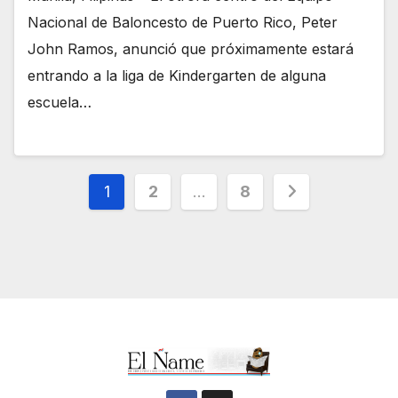
Nacional de Baloncesto de Puerto Rico, Peter
John Ramos, anunció que próximamente estará
entrando a la liga de Kindergarten de alguna
escuela…
Navegación
1
2
…
8
de
entradas