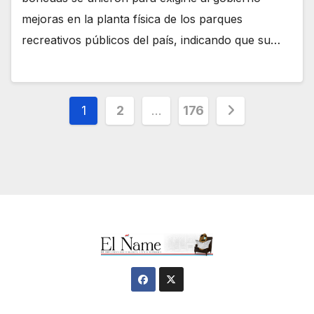
mejoras en la planta física de los parques
recreativos públicos del país, indicando que su…
Navegación
1
2
…
176
de
entradas