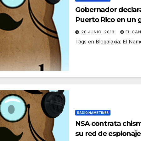
Gobernador declara
Puerto Rico en un 
encarga él
20 JUNIO, 2013
EL CA
Tags en Blogalaxia: El Ña
RADIO ÑAMETINES
NSA contrata chis
su red de espionaje