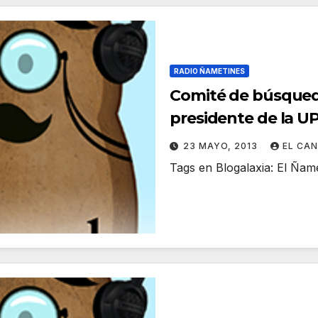
RADIO ÑAMETINES
Comité de búsqueda
presidente de la U
acelerado y sin fav
23 MAYO, 2013
EL CA
Tags en Blogalaxia: El Ña