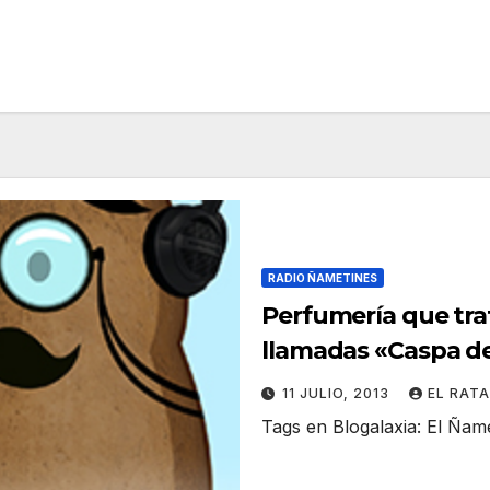
RADIO ÑAMETINES
Perfumería que tra
llamadas «Caspa del
5»
11 JULIO, 2013
EL RAT
Tags en Blogalaxia: El Ña