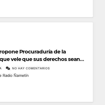
ropone Procuraduría de la
ue vele que sus derechos sean
ntemente
TA
NO HAY COMENTARIOS
me Radio Ñametín