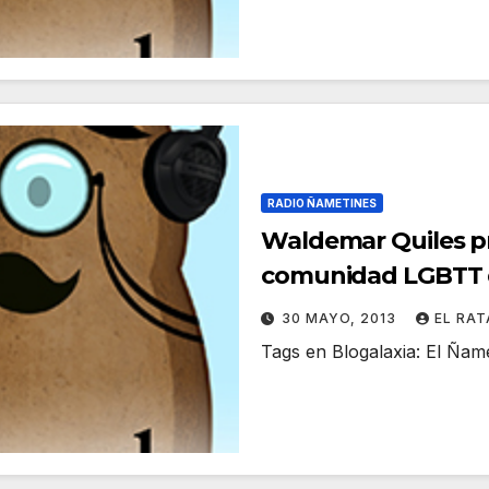
RADIO ÑAMETINES
Waldemar Quiles p
comunidad LGBTT q
violados consiste
30 MAYO, 2013
EL RA
Tags en Blogalaxia: El Ña