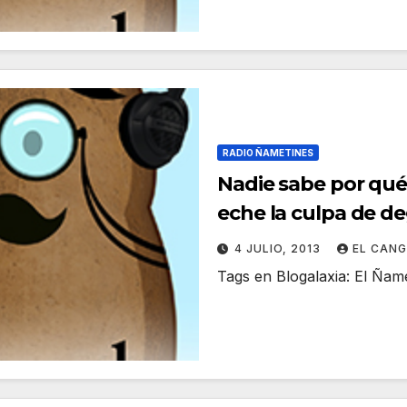
RADIO ÑAMETINES
Nadie sabe por qué 
eche la culpa de d
administración
4 JULIO, 2013
EL CAN
Tags en Blogalaxia: El Ña