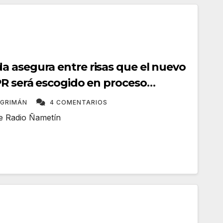
 asegura entre risas que el nuevo
PR será escogido en proceso
oritismos
NGRIMÁN
4 COMENTARIOS
me Radio Ñametín