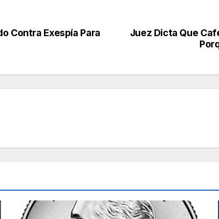
do Contra Exespía Para
Juez Dicta Que Caf
Por