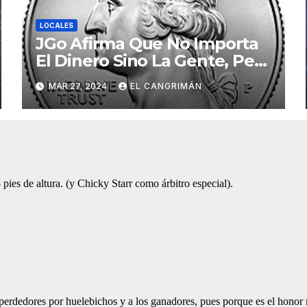
LOCALES
JGo Afirma Que No Importa
El Dinero Sino La Gente, Pero
Pregunta: «¿De Verdad No
MAR 27, 2024
EL CANGRIMÁN
Tendrán Una Pejetita?»