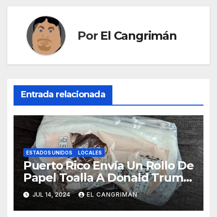
Por
El Cangrimán
Entrada relacionada
ESTADOS UNIDOS
LOCALES
Puerto Rico Envía Un Rollo De
Papel Toalla A Donald Trump
Pa’ Que Use Las Hojas De
JUL 14, 2024
EL CANGRIMÁN
Curita