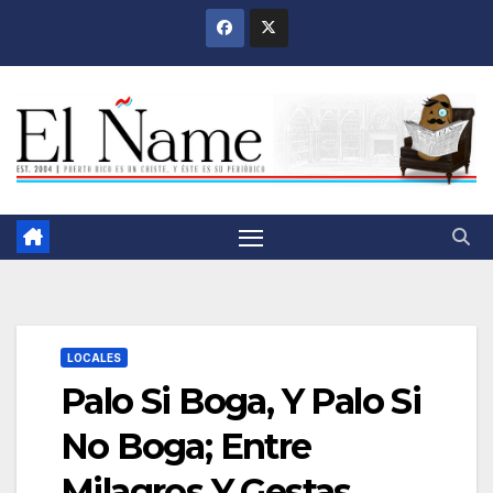
Saltar
al
contenido
LOCALES
Palo Si Boga, Y Palo Si
No Boga; Entre
Milagros Y Gestas