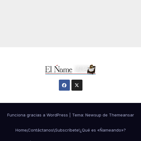
Funciona gracias a WordPress
|
Tema:
Newsup
de
Themeansar
Home
¡Contáctanos!
¡Subscríbete!
¿Qué es «Ñameando»?