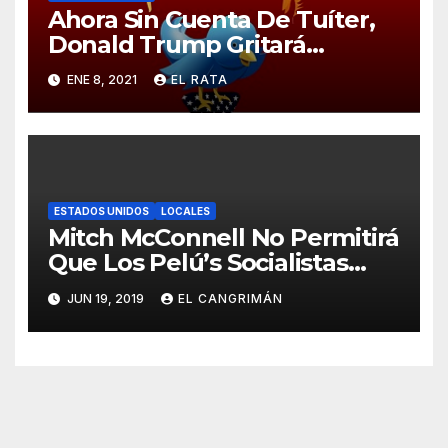
Ahora Sin Cuenta De Tuíter,
Donald Trump Gritará
Barrabasadas Desde Una
ENE 8, 2021
EL RATA
Tumbacocos
ESTADOS UNIDOS
LOCALES
Mitch McConnell No Permitirá
Que Los Pelú’s Socialistas
Comunistas Del PNP Logren
JUN 19, 2019
EL CANGRIMÁN
La Estadidad