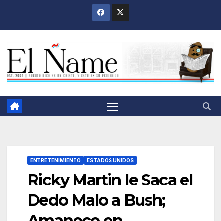
Saltar
al
contenido
ENTRETENIMIENTO
ESTADOS UNIDOS
Ricky Martin le Saca el
Dedo Malo a Bush;
Amanece en