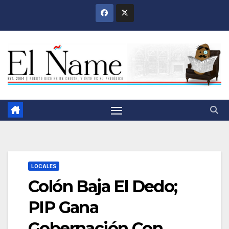
Saltar
al
contenido
LOCALES
Colón Baja El Dedo;
PIP Gana
Gobernación Con