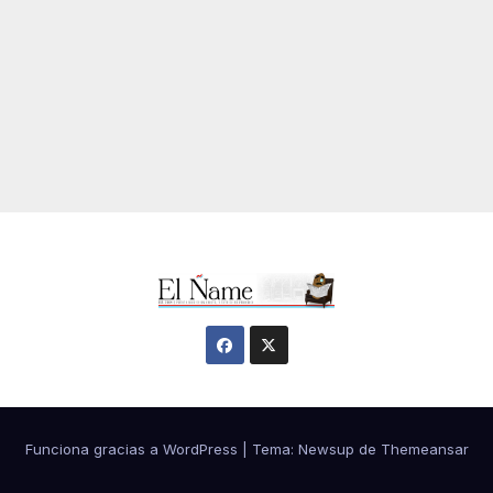
Funciona gracias a WordPress
|
Tema:
Newsup
de
Themeansar