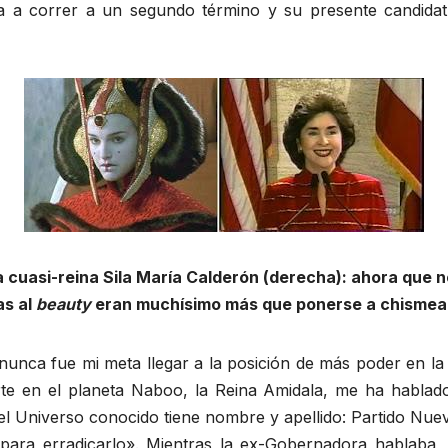
da a correr a un segundo término y su presente candid
a cuasi-reina Sila María Calderón (derecha): ahora que n
as al
beauty
eran muchísimo más que ponerse a chismear
nunca fue mi meta llegar a la posición de más poder en la 
rte en el planeta Naboo, la Reina Amidala, me ha habla
 el Universo conocido tiene nombre y apellido: Partido Nue
s para erradicarlo». Mientras la ex-Gobernadora hablab