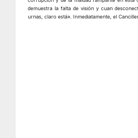
corrupción y de la maldad rampante en esta G
demuestra la falta de visión y cuan desconec
urnas, claro está». Inmediatamente, el Cancil