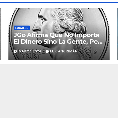
LOCALES
JGo Afirma Que No Importa
El Dinero Sino La Gente, Pero
Pregunta: «¿De Verdad No
MAR 27, 2024
EL CANGRIMÁN
Tendrán Una Pejetita?»