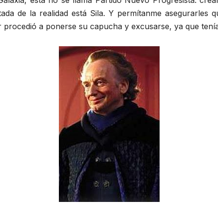
alaxia, ésta no se llama Partido Nuevo Progresista: créan
tada de la realidad está Sila. Y permítanme asegurarles q
ler procedió a ponerse su capucha y excusarse, ya que tení