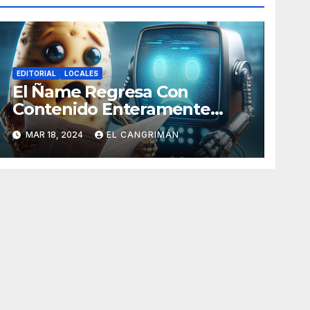
EDITORIAL
LOCALES
El Ñame Regresa Con
Contenido Enteramente
Generado Por Inteligencia
MAR 18, 2024
EL CANGRIMÁN
Artificial