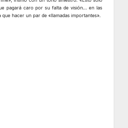
me», intimó con un tono siniestro. «Esto sólo
ue pagará caro por su falta de visión… en las
a que hacer un par de «llamadas importantes».