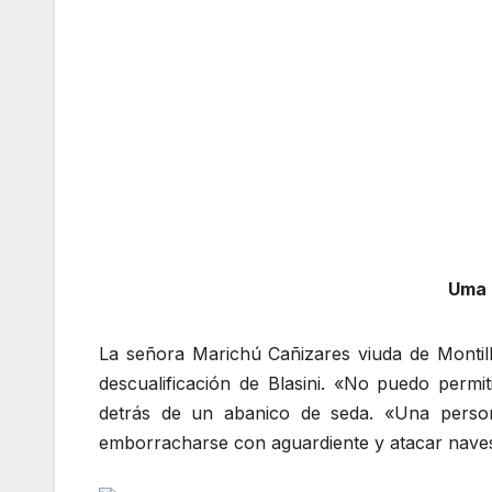
Uma B
La señora Marichú Cañizares viuda de Montill
descualificación de Blasini. «No puedo permi
detrás de un abanico de seda. «Una person
emborracharse con aguardiente y atacar naves