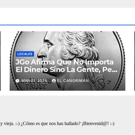
LOCALES
JGo Afirma Que No Importa
El Dinero Sino La Gente, Pero
Pregunta: «¿De Verdad No
MAR 27, 2024
EL CANGRIMÁN
Tendrán Una Pejetita?»