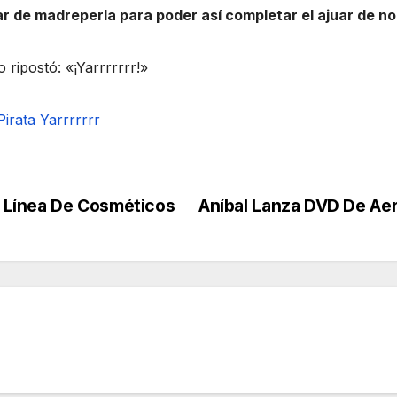
r de madreperla para poder así completar el ajuar de no
 ripostó: «¡Yarrrrrrr!»
Pirata
Yarrrrrrr
 Línea De Cosméticos
Aníbal Lanza DVD De Ae