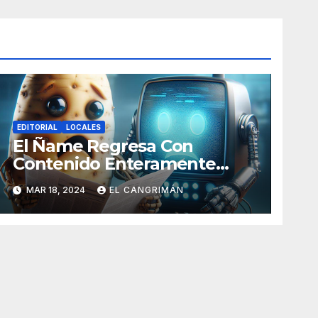
EDITORIAL
LOCALES
El Ñame Regresa Con
Contenido Enteramente
Generado Por Inteligencia
MAR 18, 2024
EL CANGRIMÁN
Artificial