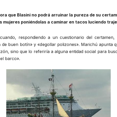
a que Blasini no podrá arruinar la pureza de su certam
 las mujeres poniéndolas a caminar en tacos luciendo tra
ó cuando, respondiendo a un cuestionario del certamen, m
 de buen botín» y «degollar polizones». Marichú apunta qu
ón, sino que lo referiría a alguna entidad social para busc
el barco».