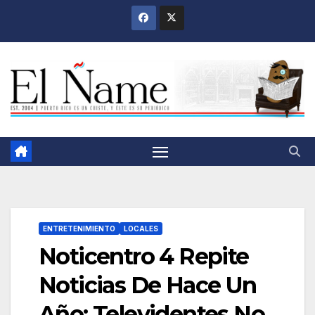
Saltar
al
contenido
ENTRETENIMIENTO
LOCALES
Noticentro 4 Repite
Noticias De Hace Un
Año; Televidentes No