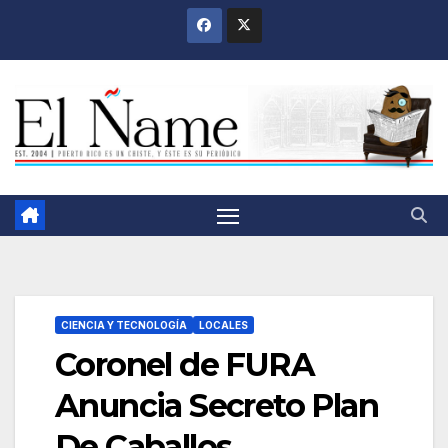
Saltar
al
contenido
CIENCIA Y TECNOLOGÍA
LOCALES
Coronel de FURA
Anuncia Secreto Plan
De Caballos