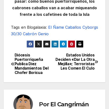
pasar: como buenos puertorriqueños, los
cabrones caballos van a acabar miqueando
frente a los cafetines de toda la Isla
Tags en Blogalaxia:
El Ñame
Caballos Cyborgs
30/30
Cabrón Genio
Diócesis
Estados Unidos
Navegación
Puertorriqueña
Deciden «Dar La Otra
Publica Diez
Mejilla»; Terroristas
de
Mandamientos Del
Les Comen El Culo
Chofer Boricua
entradas
Por
El Cangrimán