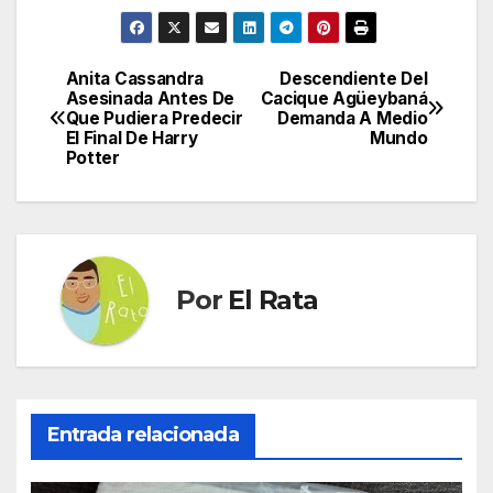
Anita Cassandra
Descendiente Del
Navegación
Asesinada Antes De
Cacique Agüeybaná
Que Pudiera Predecir
Demanda A Medio
de
El Final De Harry
Mundo
Potter
entradas
Por
El Rata
Entrada relacionada