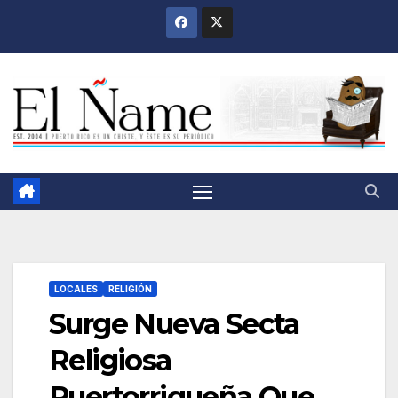
Saltar
al
contenido
LOCALES
RELIGIÓN
Surge Nueva Secta
Religiosa
Puertorriqueña Que