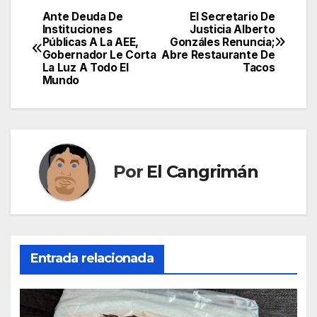
Ante Deuda De
El Secretario De
Navegación
Instituciones
Justicia Alberto
Públicas A La AEE,
Gonzáles Renuncia;
de
Gobernador Le Corta
Abre Restaurante De
La Luz A Todo El
Tacos
entradas
Mundo
Por
El Cangrimán
Entrada relacionada