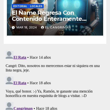
EDITORIAL
LOCALES
El Ñame Regresa Con
Contenido Enteramente
Generado Por Inteligencia
MAR 18, 2024
EL CANGRIMÁN
Artificial