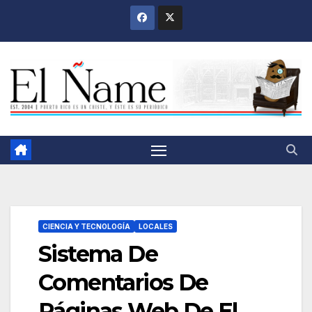
Saltar
al
contenido
CIENCIA Y TECNOLOGÍA
LOCALES
Sistema De
Comentarios De
Páginas Web De El