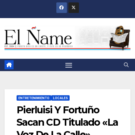
Saltar
al
contenido
ENTRETENIMIENTO
LOCALES
Pierluisi Y Fortuño
Sacan CD Titulado «La
Voz De La Calle»