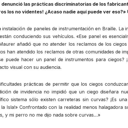
 denunció las prácticas discriminatorias de los fabrican
os los no videntes! ¿Acaso nadie aquí puede ver eso?»
 instalación de paneles de instrumentación en Braille. La i
 están conduciendo sus vehículos. «Ese panel es esencial
Maurer añadió que no atender los reclamos de los ciegos
tos han atendido los reclamos de otras comunidades de im
se puede hacer un panel de instrumentos para ciegos? ¡E
cto visual con su audiencia.
ificultades prácticas de permitir que los ciegos conduzc
ción de invidencia no impidió que un ciego diseñara nuest
o sistema sólo existen carreteras sin curvas? ¡Es una ve
 la Isla!» Confrontado con la realidad menos halagadora so
as, y mi perro no me dijo nada sobre curvas…»