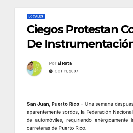
LOCALES
Ciegos Protestan Co
De Instrumentación 
Por
El Rata
OCT 11, 2007
San Juan, Puerto Rico
– Una semana después 
aparentemente sordos, la Federación Nacional d
de automóviles, requiriendo enérgicamente l
carreteras de Puerto Rico.