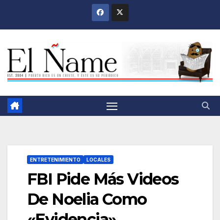
Saltar
al
contenido
ENTRETENIMIENTO
LOCALES
FBI Pide Más Videos
De Noelia Como
«Evidencia»