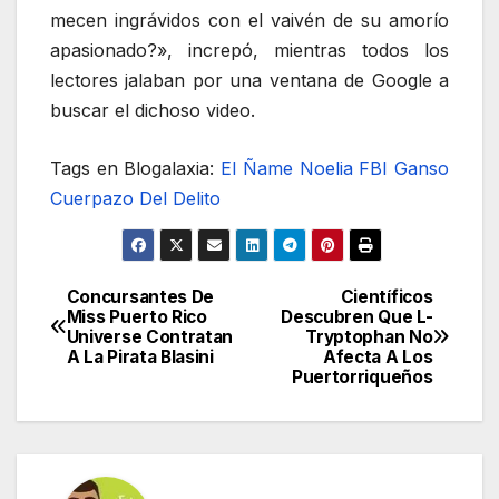
mecen ingrávidos con el vaivén de su amorío
apasionado?», increpó, mientras todos los
lectores jalaban por una ventana de Google a
buscar el dichoso video.
Tags en Blogalaxia:
El Ñame
Noelia
FBI Ganso
Cuerpazo Del Delito
Concursantes De
Científicos
Navegación
Miss Puerto Rico
Descubren Que L-
Universe Contratan
Tryptophan No
de
A La Pirata Blasini
Afecta A Los
Puertorriqueños
entradas