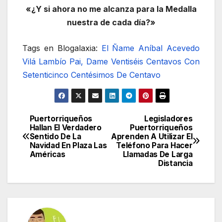
«¿Y si ahora no me alcanza para la Medalla
nuestra de cada día?»
Tags en Blogalaxia:
El Ñame
Aníbal Acevedo
Vilá
Lambío
Pai, Dame Ventiséis Centavos Con
Setenticinco Centésimos De Centavo
Puertorriqueños
Legisladores
Navegación
Hallan El Verdadero
Puertorriqueños
Sentido De La
Aprenden A Utilizar El
de
Navidad En Plaza Las
Teléfono Para Hacer
Américas
Llamadas De Larga
entradas
Distancia