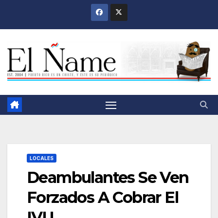
Saltar
al
contenido
LOCALES
Deambulantes Se Ven
Forzados A Cobrar El
IVU