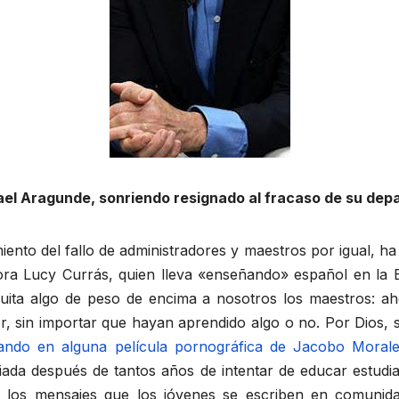
fael Aragunde, sonriendo resignado al fracaso de su de
to del fallo de administradores y maestros por igual, ha 
sora Lucy Currás, quien lleva «enseñando» español en la 
quita algo de peso de encima a nosotros los maestros: 
or, sin importar que hayan aprendido algo o no. Por Dios, 
pando en alguna película pornográfica de Jacobo Moral
ada después de tantos años de intentar de educar estudian
vo los mensajes que los jóvenes se escriben en comun