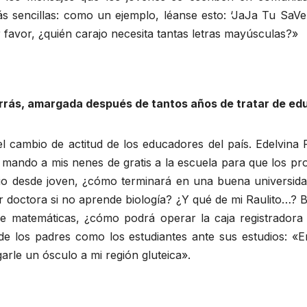
s más sencillas: como un ejemplo, léanse esto: ‘JaJa Tu 
or, ¿quién carajo necesita tantas letras mayúsculas?»
rrás, amargada después de tantos años de tratar de ed
l cambio de actitud de los educadores del país. Edelvina 
o mando a mis nenes de gratis a la escuela para que los pr
o desde joven, ¿cómo terminará en una buena universidad,
 doctora si no aprende biología? ¿Y qué de mi Raulito…? B
e matemáticas, ¿cómo podrá operar la caja registradora
de los padres como los estudiantes ante sus estudios: «E
rle un ósculo a mi región gluteica».