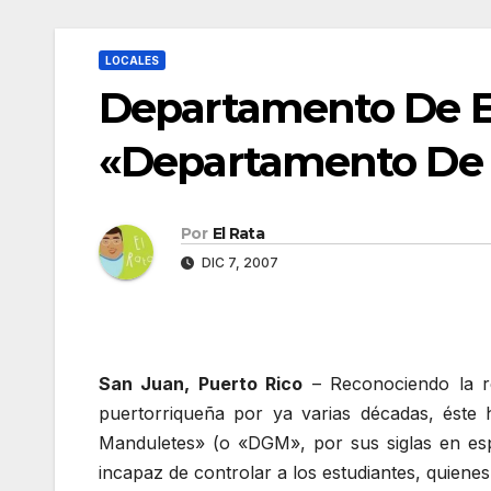
LOCALES
Departamento De E
«Departamento De 
Por
El Rata
DIC 7, 2007
San Juan, Puerto Rico
– Reconociendo la re
puertorriqueña por ya varias décadas, ést
Manduletes» (o «DGM», por sus siglas en esp
incapaz de controlar a los estudiantes, quiene