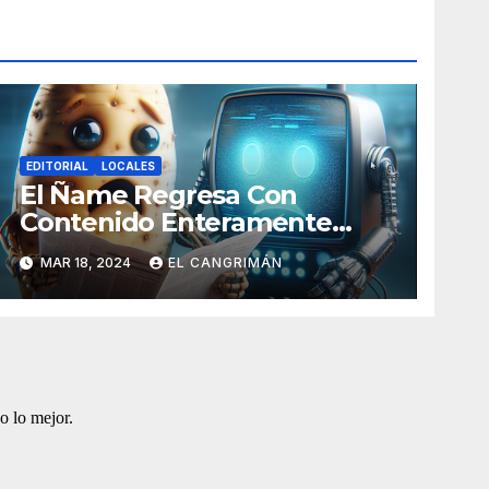
EDITORIAL
LOCALES
El Ñame Regresa Con
Contenido Enteramente
Generado Por Inteligencia
MAR 18, 2024
EL CANGRIMÁN
Artificial