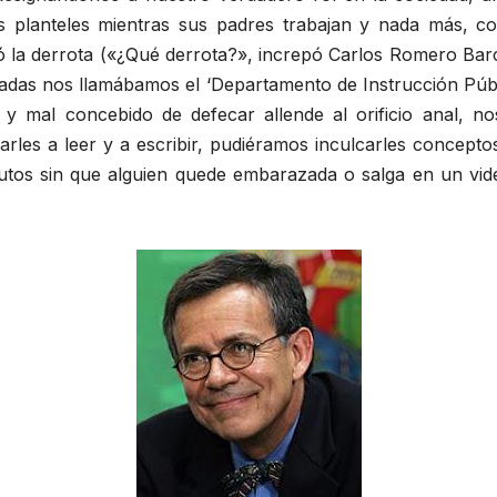
s planteles mientras sus padres trabajan y nada más, co
ió la derrota («¿Qué derrota?», increpó Carlos Romero Ba
adas nos llamábamos el ‘Departamento de Instrucción Públic
so y mal concebido de defecar allende al orificio anal,
ñarles a leer y a escribir, pudiéramos inculcarles concep
utos sin que alguien quede embarazada o salga en un vid