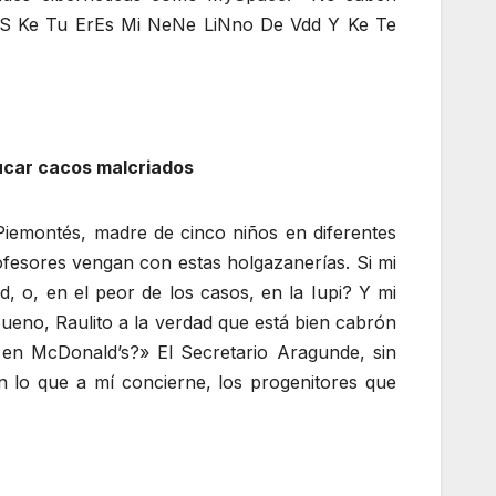
SaVeS Ke Tu ErEs Mi NeNe LiNno De Vdd Y Ke Te
ucar cacos malcriados
Piemontés, madre de cinco niños en diferentes
ofesores vengan con estas holgazanerías. Si mi
 o, en el peor de los casos, en la Iupi? Y mi
ueno, Raulito a la verdad que está bien cabrón
 en McDonald’s?» El Secretario Aragunde, sin
n lo que a mí concierne, los progenitores que