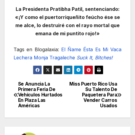
La Presidenta Pratibha Patil, sentenciando:
«¡Y como el puertorriqueñito feúcho ése se
me alce, lo destruiré con el rayo mortal que
emana de mi puntito rojo!»
Tags en Blogalaxia:
El Ñame
Ésta Es Mi Vaca
Lechera
Monja Tragaleche
Suck It, Bitches!
Se Anuncia La
Miss Puerto Rico Usa
Navegación
Primera Feria De
Su Talento De
Vehículos Hurtados
Paquetera Para
de
En Plaza Las
Vender Carros
Américas
Usados
entradas