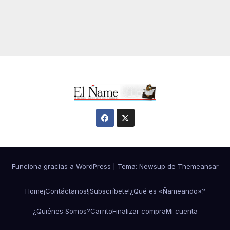
Funciona gracias a WordPress
|
Tema:
Newsup
de
Themeansar
Home
¡Contáctanos!
¡Subscríbete!
¿Qué es «Ñameando»?
¿Quiénes Somos?
Carrito
Finalizar compra
Mi cuenta