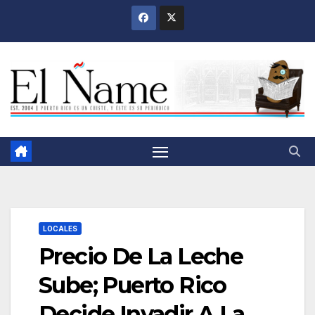
Saltar
al
contenido
LOCALES
Precio De La Leche
Sube; Puerto Rico
Decide Invadir A La