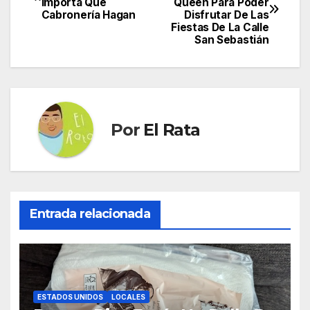
Importa Qué
Queen Para Poder
de
Cabronería Hagan
Disfrutar De Las
Fiestas De La Calle
entradas
San Sebastián
Por
El Rata
Entrada relacionada
ESTADOS UNIDOS
LOCALES