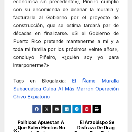
económica sin precedente»), Piñeiro cumplió
con su encomienda de diseñar la muralla y
facturarle al Gobierno por el proyecto de
construcción, que se estima tardará par de
décadas en finalizarse. «Si el Gobierno de
Puerto Rico pretende mantenerme a mí y a
toda mi familia por los próximos veinte años»,
concluyó Piñeiro, «¿quién soy yo para
interponerme?»
Tags en Blogalaxia:
El Ñame
Muralla
Subacuática
Culpa Al Más Marrón
Operación
Chivo Expiatorio
Políticos Apuestan A
El Arzobispo Se
Navegación
Que Salen Electos No
Disfraza De Drag