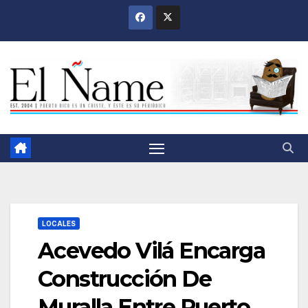
Saltar
al
contenido
LOCALES
Acevedo Vilá Encarga
Construcción De
Muralla Entre Puerto