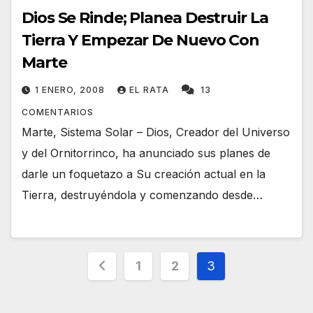
Dios Se Rinde; Planea Destruir La
Tierra Y Empezar De Nuevo Con
Marte
1 ENERO, 2008
EL RATA
13
COMENTARIOS
Marte, Sistema Solar – Dios, Creador del Universo
y del Ornitorrinco, ha anunciado sus planes de
darle un foquetazo a Su creación actual en la
Tierra, destruyéndola y comenzando desde…
Navegación
1
2
3
de