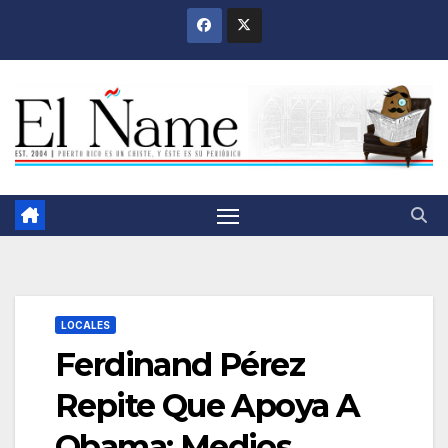
Saltar
al
contenido
LOCALES
Ferdinand Pérez
Repite Que Apoya A
Obama; Medios