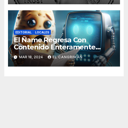
EDITORIAL
LOCALES
El Ñame Regresa Con
Contenido Enteramente
Generado Por Inteligencia
MAR 18, 2024
EL CANGRIMÁN
Artificial