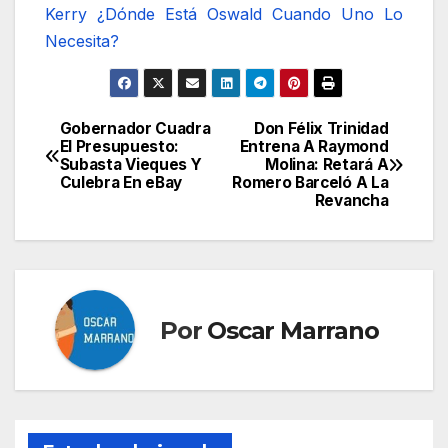
Kerry
¿Dónde Está Oswald Cuando Uno Lo
Necesita?
Gobernador Cuadra
Don Félix Trinidad
Navegación
El Presupuesto:
Entrena A Raymond
Subasta Vieques Y
Molina: Retará A
de
Culebra En eBay
Romero Barceló A La
Revancha
entradas
Por
Oscar Marrano