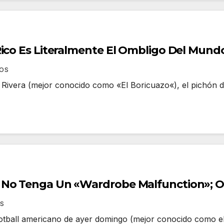
Rico Es Literalmente El Ombligo Del Mund
IOS
ivera (mejor conocido como «El Boricuazo«), el pichón de
No Tenga Un «Wardrobe Malfunction»; Olv
OS
tball americano de ayer domingo (mejor conocido como el 