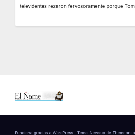
televidentes rezaron fervosoramente porque Tom 
Funciona gracias a WordPress
|
Tema:
Newsup
de
Themeansa