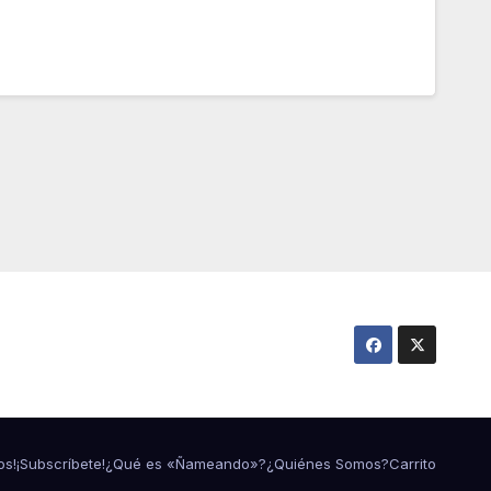
os!
¡Subscríbete!
¿Qué es «Ñameando»?
¿Quiénes Somos?
Carrito