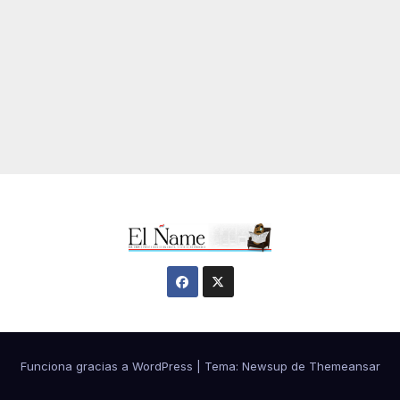
Funciona gracias a WordPress
|
Tema:
Newsup
de
Themeansar