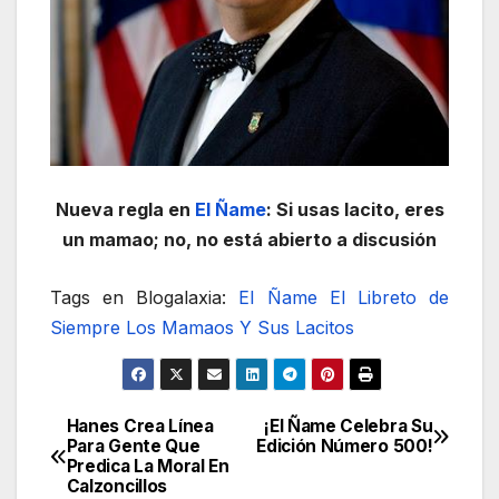
Nueva regla en
El Ñame
: Si usas lacito, eres
un mamao; no, no está abierto a discusión
Tags en Blogalaxia:
El Ñame
El Libreto de
Siempre
Los Mamaos Y Sus Lacitos
Hanes Crea Línea
¡El Ñame Celebra Su
Navegación
Para Gente Que
Edición Número 500!
Predica La Moral En
de
Calzoncillos