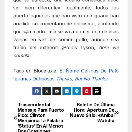
ser bien diferente». Igualmente, todos los
puertorriqueños que han visto una iguana han
añadido su comentario de criticismo, acotando
que «¡la madre mía se va a comer una de esas
vainas en vez de comer pollo, aunque sea
traído del exterior! ¡Pollos Tyson,
here we
come
!»
Tags en Blogalaxia:
El Ñame
Gallinas De Palo
Iguanas Deliciosas
Thanks, But No Thanks
Trascendental
Boletín De Última
Navegación
Mensaje Para Puerto
Hora: Apertura De
Rico: Clinton
Nuevo Sitio: «Aníbal
de
Menciona La Palabra
Watch»
‘Status’ En Al Menos
Dos Ocasiones