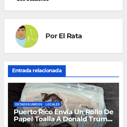
entradas
Por
El Rata
Entrada relacionada
ESTADOS UNIDOS
LOCALES
Puerto Rico Envía Un Rollo De
Papel Toalla A Donald Trump
Pa’ Que Use Las Hojas De