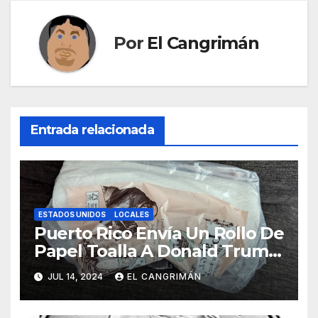
Por
El Cangrimán
Entrada relacionada
ESTADOS UNIDOS
LOCALES
Puerto Rico Envía Un Rollo De
Papel Toalla A Donald Trump
Pa’ Que Use Las Hojas De
JUL 14, 2024
EL CANGRIMÁN
Curita