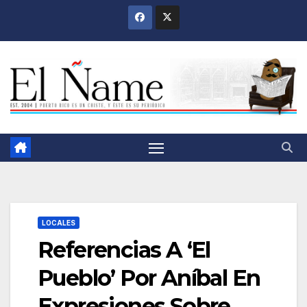
Saltar
al
contenido
LOCALES
Referencias A ‘El
Pueblo’ Por Aníbal En
Expresiones Sobre