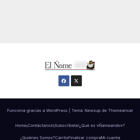
Funciona gracias a WordPress
|
Tema:
Newsup
de
Themeansar
Home
¡Contáctanos!
¡Subscríbete!
¿Qué es «Ñameando»?
¿Quiénes Somos?
Carrito
Finalizar compra
Mi cuenta