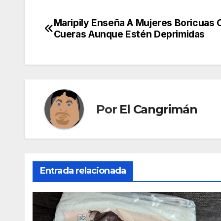
Maripily Enseña A Mujeres Boricuas
Navegación
Cueras Aunque Estén Deprimidas
de
entradas
Por
El Cangrimán
Entrada relacionada