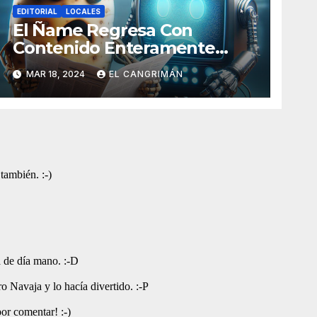
EDITORIAL
LOCALES
El Ñame Regresa Con
Contenido Enteramente
Generado Por Inteligencia
MAR 18, 2024
EL CANGRIMÁN
Artificial