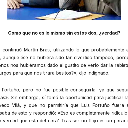
Como que no es lo mismo sin estos dos, ¿verdad?
continuó Martín Bras, utilizando lo que probablemente era
, aunque ése no hubiera sido tan divertido tampoco, porqu
menos nos hubiéramos dado el gustito de verlo dar la rabi
gos para que nos tirara besitos?», dijo indignado.
Fortuño, pero no fue posible conseguirla, ya que segú
ias». Sin embargo, sí tomó la oportunidad para justificar
vedo Vilá, y que no permitiría que Luis Fortuño fuera
aba de esto y respondió: «Eso es completamente ridículo.
erdad que está del cará’. Tras ser un flojo es un paran