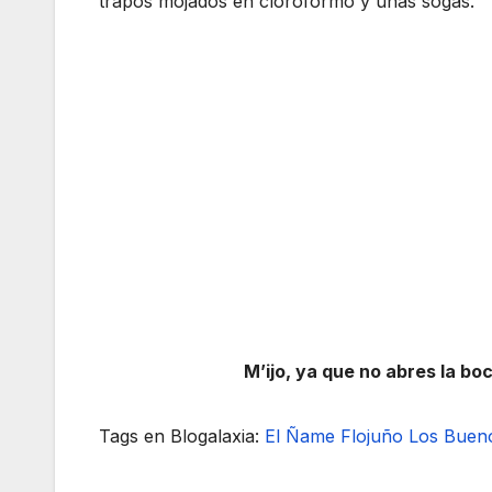
trapos mojados en cloroformo y unas sogas.
M’ijo, ya que no abres la bo
Tags en Blogalaxia:
El Ñame
Flojuño
Los Buen