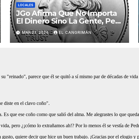
LOCALES
JGo Afirma Que No Importa
El Dinero Sino La Gente, Pero
Pregunta: «¿De Verdad No
MAR 27, 2024
EL CANGRIMÁN
Tendrán Una Pejetita?»