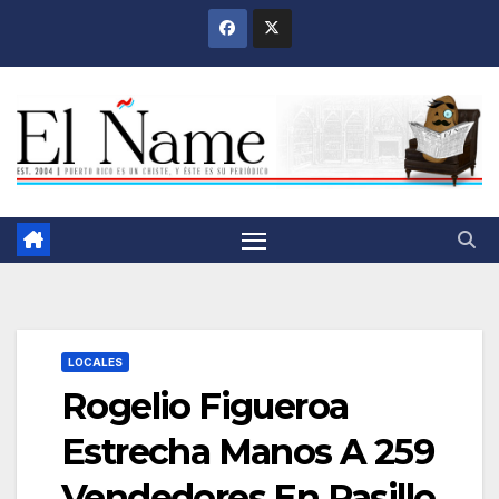
Saltar
al
contenido
LOCALES
Rogelio Figueroa
Estrecha Manos A 259
Vendedores En Pasillo