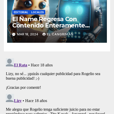
EDITORIAL
LOCALES
El Ñame Regresa Con
Contenido Enteramente
Generado Por Inteligencia
MAR 18, 2024
EL CANGRIMÁN
Artificial