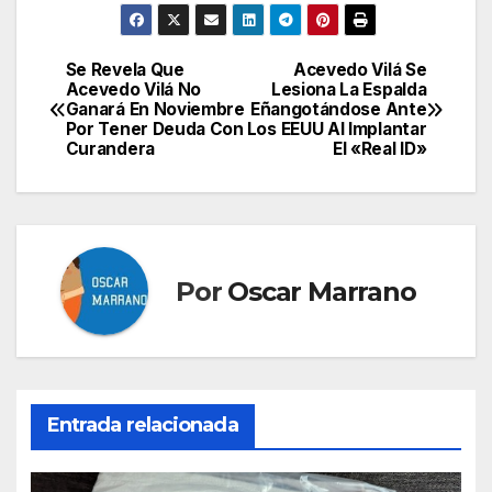
Se Revela Que
Acevedo Vilá Se
Navegación
Acevedo Vilá No
Lesiona La Espalda
Ganará En Noviembre
Eñangotándose Ante
de
Por Tener Deuda Con
Los EEUU Al Implantar
Curandera
El «Real ID»
entradas
Por
Oscar Marrano
Entrada relacionada