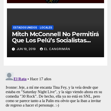
ESTADOS UNIDOS
LOCALES
Mitch McConnell No Permitirá
Que Los Pelú’s Socialistas
Comunistas Del PNP Logren
JUN 19, 2019
EL CANGRIMÁN
La Estadidad