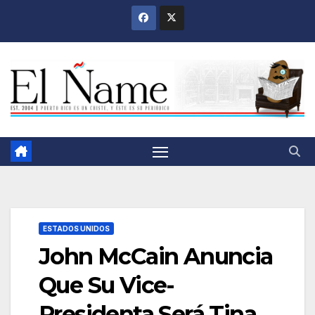
Saltar
al
contenido
ESTADOS UNIDOS
John McCain Anuncia
Que Su Vice-
Presidenta Será Tina