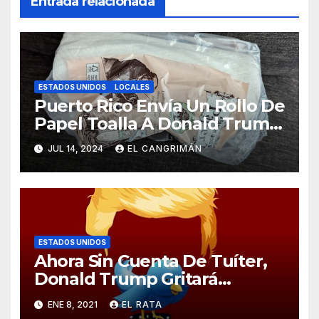
Entrada relacionada
ESTADOS UNIDOS
LOCALES
Puerto Rico Envía Un Rollo De
Papel Toalla A Donald Trump
Pa’ Que Use Las Hojas De
JUL 14, 2024
EL CANGRIMÁN
Curita
ESTADOS UNIDOS
Ahora Sin Cuenta De Tuíter,
Donald Trump Gritará
Barrabasadas Desde Una
ENE 8, 2021
EL RATA
Tumbacocos