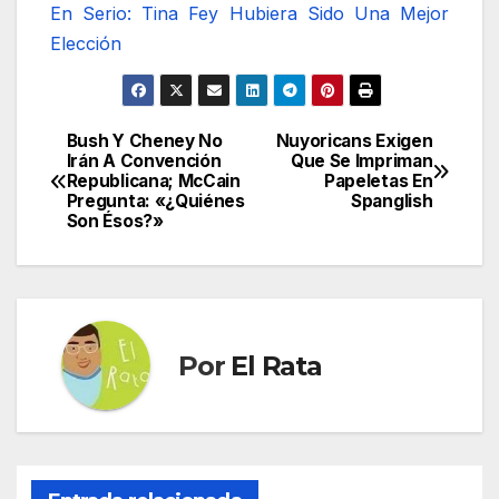
En Serio: Tina Fey Hubiera Sido Una Mejor
Elección
Bush Y Cheney No
Nuyoricans Exigen
Navegación
Irán A Convención
Que Se Impriman
Republicana; McCain
Papeletas En
de
Pregunta: «¿Quiénes
Spanglish
Son Ésos?»
entradas
Por
El Rata