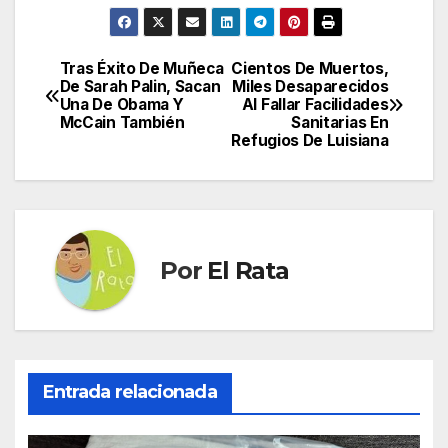
Tras Éxito De Muñeca
Cientos De Muertos,
Navegación
De Sarah Palin, Sacan
Miles Desaparecidos
Una De Obama Y
Al Fallar Facilidades
de
McCain También
Sanitarias En
Refugios De Luisiana
entradas
Por
El Rata
Entrada relacionada