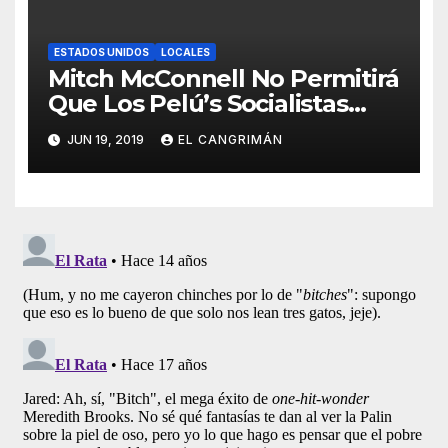
ESTADOS UNIDOS
LOCALES
Mitch McConnell No Permitirá
Que Los Pelú’s Socialistas
Comunistas Del PNP Logren
JUN 19, 2019
EL CANGRIMÁN
La Estadidad