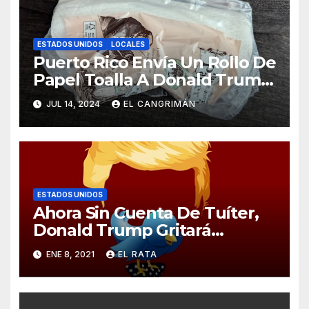
ESTADOS UNIDOS
LOCALES
Puerto Rico Envía Un Rollo De
Papel Toalla A Donald Trump
Pa’ Que Use Las Hojas De
JUL 14, 2024
EL CANGRIMÁN
Curita
ESTADOS UNIDOS
Ahora Sin Cuenta De Tuíter,
Donald Trump Gritará
Barrabasadas Desde Una
ENE 8, 2021
EL RATA
Tumbacocos