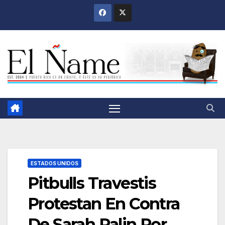
Saltar
al
contenido
ESTADOS UNIDOS
Pitbulls Travestis
Protestan En Contra
De Sarah Palin Por