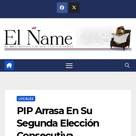
Saltar
al
contenido
LOCALES
PIP Arrasa En Su
Segunda Elección
Consecutiva