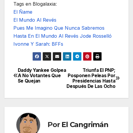
Tags en Blogalaxia:
El Ñame
El Mundo Al Revés
Pues Me Imagino Que Nunca Sabremos
Hasta En El Mundo Al Revés Jode Rosselló
Ivonne Y Sarah: BFFs
Daddy Yankee Golpea
Triunfa El PNP;
Navegación
A No Votantes Que
Posponen Peleas Por
Se Quejan
Presidencias Hasta
de
Después De Las Ocho
entradas
Por
El Cangrimán