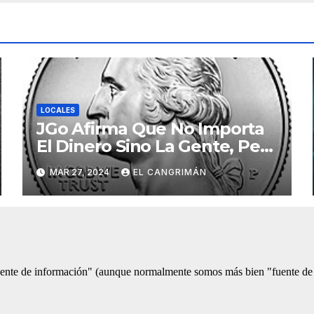
LOCALES
JGo Afirma Que No Importa
El Dinero Sino La Gente, Pero
Pregunta: «¿De Verdad No
MAR 27, 2024
EL CANGRIMÁN
Tendrán Una Pejetita?»