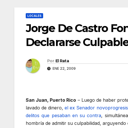
LOCALES
Jorge De Castro Fon
Declararse Culpabl
Por
El Rata
ENE 22, 2009
San Juan, Puerto Rico
– Luego de haber prote
lavado de dinero,
el ex Senador novoprogresist
delitos que pesaban en su contra
, simultáne
hombría de admitir su culpabilidad, arguyendo 