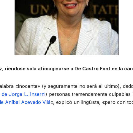
z, riéndose sola al imaginarse a De Castro Font en la cá
 palabra «inocente» (y seguramente no será el último), da
l de Jorge L. Inserni
) personas tremendamente culpables h
 de Aníbal Acevedo Vilá
«, explicó un lingüista, «pero con toq