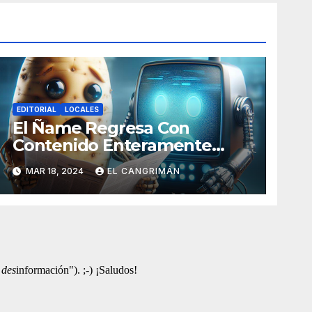
EDITORIAL
LOCALES
El Ñame Regresa Con
Contenido Enteramente
Generado Por Inteligencia
MAR 18, 2024
EL CANGRIMÁN
Artificial