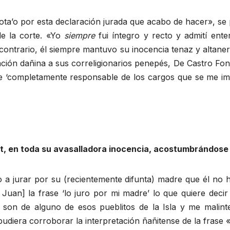
ota’o por esta declaración jurada que acabo de hacer», se
de la corte. «Yo
siempre
fui íntegro y recto y admití ent
contrario, él siempre mantuvo su inocencia tenaz y altanera
ción dañina a sus correligionarios penepés, De Castro Font
 fue ‘completamente responsable de los cargos que se me 
, en toda su avasalladora inocencia, acostumbrándose a
o a jurar por su (recientemente difunta) madre que él no
 Juan] la frase ‘lo juro por mi madre’ lo que quiere dec
s son de alguno de esos pueblitos de la Isla y me malinte
udiera corroborar la interpretación ñañitense de la frase