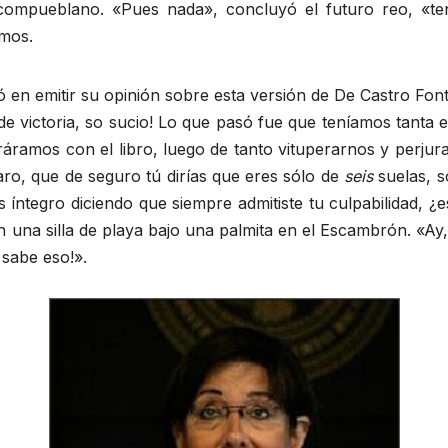
u compueblano. «Pues nada», concluyó el futuro reo, «t
amos.
ó en emitir su opinión sobre esta versión de De Castro Font 
 victoria, so sucio! Lo que pasó fue que teníamos tanta ev
 tiráramos con el libro, luego de tanto vituperarnos y per
aro, que de seguro tú dirías que eres sólo de
seis
suelas, s
ntegro diciendo que siempre admitiste tu culpabilidad, ¿e
 una silla de playa bajo una palmita en el Escambrón. «Ay,
 sabe eso!».