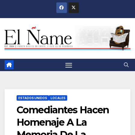
Saltar
al
contenido
ESTADOS UNIDOS
LOCALES
Comediantes Hacen
Homenaje A La
Memoria De La