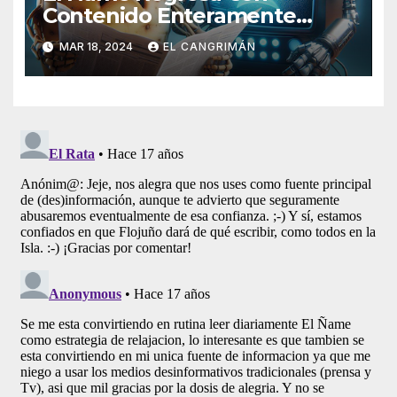
Contenido Enteramente
Generado Por Inteligencia
MAR 18, 2024
EL CANGRIMÁN
Artificial