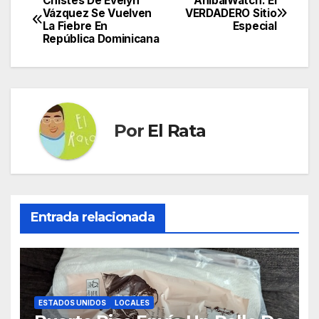
Chistes De Evelyn
AníbalWatch: El
Navegación
Vázquez Se Vuelven
VERDADERO Sitio
La Fiebre En
Especial
de
República Dominicana
entradas
Por
El Rata
Entrada relacionada
ESTADOS UNIDOS
LOCALES