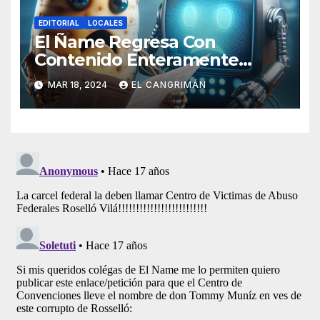
EDITORIAL
LOCALES
El Ñame Regresa Con
Contenido Enteramente
Generado Por Inteligencia
MAR 18, 2024
EL CANGRIMÁN
Artificial