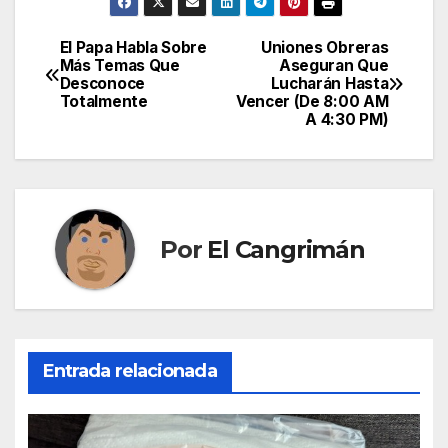
El Papa Habla Sobre
Uniones Obreras
Navegación
Más Temas Que
Aseguran Que
Desconoce
Lucharán Hasta
de
Totalmente
Vencer (De 8:00 AM
A 4:30 PM)
entradas
Por
El Cangrimán
Entrada relacionada