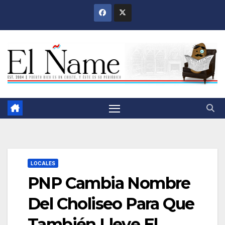
Saltar
al
contenido
LOCALES
PNP Cambia Nombre
Del Choliseo Para Que
También Lleve El