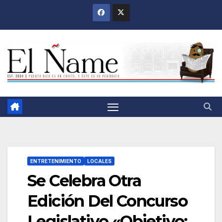
Saltar
al
contenido
ENTRETENIMIENTO
LOCALES
Se Celebra Otra
Edición Del Concurso
Legislativo «Objetivo: