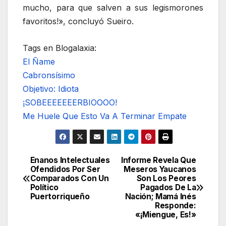
mucho, para que salven a sus legismorones
favoritos!», concluyó Sueiro.
Tags en Blogalaxia:
El Ñame
Cabronsísimo
Objetivo: Idiota
¡SOBEEEEEEERBIOOOO!
Me Huele Que Esto Va A Terminar Empate
Enanos Intelectuales
Informe Revela Que
Navegación
Ofendidos Por Ser
Meseros Yaucanos
Comparados Con Un
Son Los Peores
de
Político
Pagados De La
Puertorriqueño
Nación; Mamá Inés
entradas
Responde:
«¡Miengue, Es!»