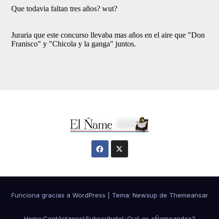
Funciona gracias a WordPress
|
Tema:
Newsup
de
Themeansar
Home
¡Contáctanos!
¡Subscríbete!
¿Qué es «Ñameando»?