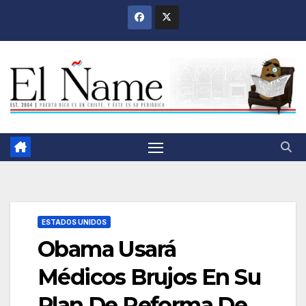
Saltar
al
contenido
ESTADOS UNIDOS
Obama Usará
Médicos Brujos En Su
Plan De Reforma De