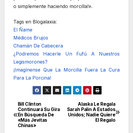
o simplemente haciendo morcilla!».
Tags en Blogalaxia:
El Ñame
Médicos Brujos
Chamán De Cabecera
¿Podremos Hacerle Un Fufú A Nuestros
Legismorones?
¡Imagínense Que La Morcilla Fuera La Cura
Para La Porcina!
Bill Clinton
Alaska Le Regala
Navegación
Continuará Su Gira
Sarah Palin A Estados
En Búsqueda De
Unidos; Nadie Quiere
de
«Más Jevitas
El Regalo
Chinas»
entradas