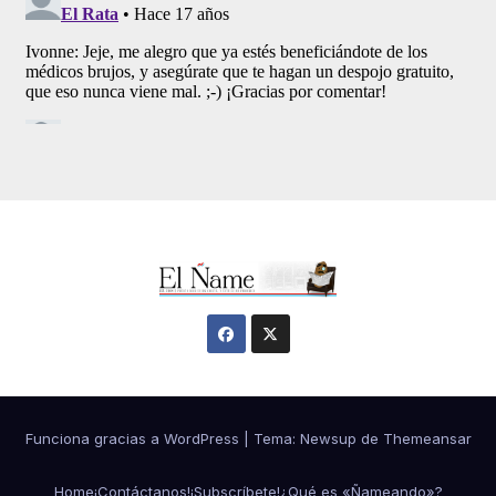
Funciona gracias a WordPress
|
Tema:
Newsup
de
Themeansar
Home
¡Contáctanos!
¡Subscríbete!
¿Qué es «Ñameando»?