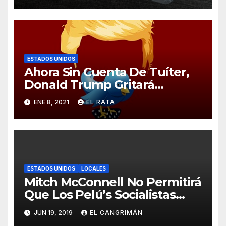
ESTADOS UNIDOS
Ahora Sin Cuenta De Tuíter,
Donald Trump Gritará
Barrabasadas Desde Una
ENE 8, 2021
EL RATA
Tumbacocos
ESTADOS UNIDOS
LOCALES
Mitch McConnell No Permitirá
Que Los Pelú’s Socialistas
Comunistas Del PNP Logren
JUN 19, 2019
EL CANGRIMÁN
La Estadidad