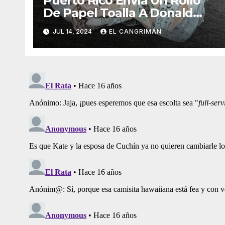
Puerto Rico Envía Un Rollo
De Papel Toalla A Donald
Trump Pa’ Que Use Las Hojas
JUL 14, 2024
EL CANGRIMÁN
De Curita