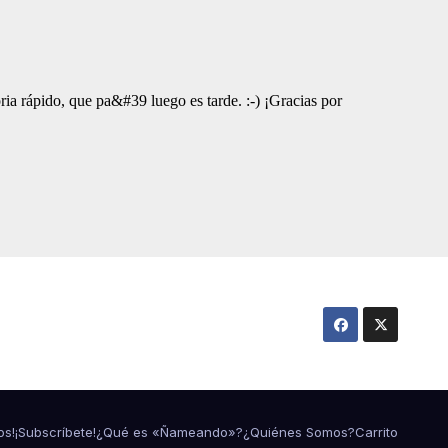
os!
¡Subscríbete!
¿Qué es «Ñameando»?
¿Quiénes Somos?
Carrito