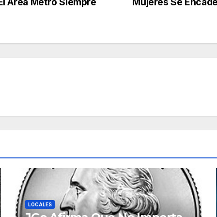
«¡El Área Metro Siempre
Mujeres Se Encade
LOCALES