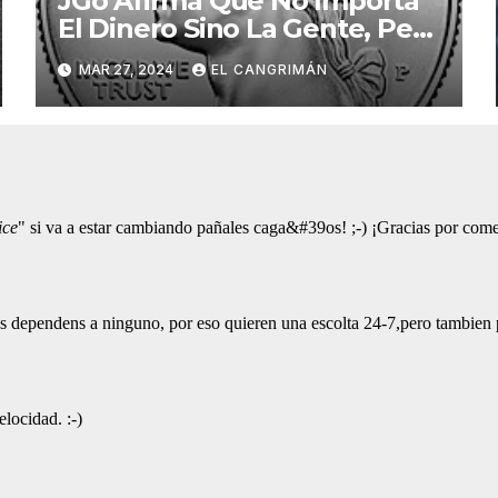
JGo Afirma Que No Importa
El Dinero Sino La Gente, Pero
Pregunta: «¿De Verdad No
MAR 27, 2024
EL CANGRIMÁN
Tendrán Una Pejetita?»