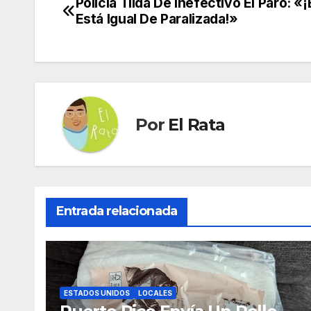
Policía Tilda De Inefectivo El Paro: 
Navegación
Está Igual De Paralizada!»
de
entradas
Por
El Rata
Entrada relacionada
ESTADOS UNIDOS
LOCALES