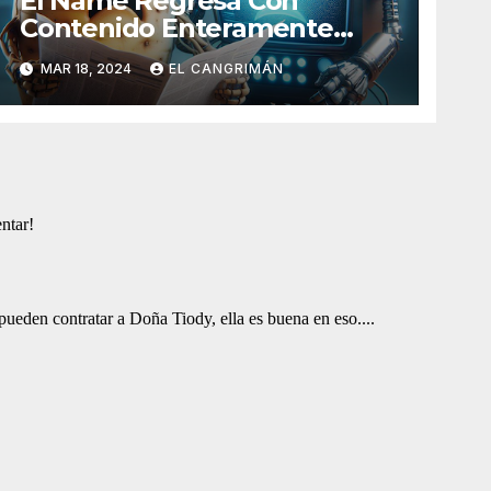
El Ñame Regresa Con
Contenido Enteramente
Generado Por Inteligencia
MAR 18, 2024
EL CANGRIMÁN
Artificial