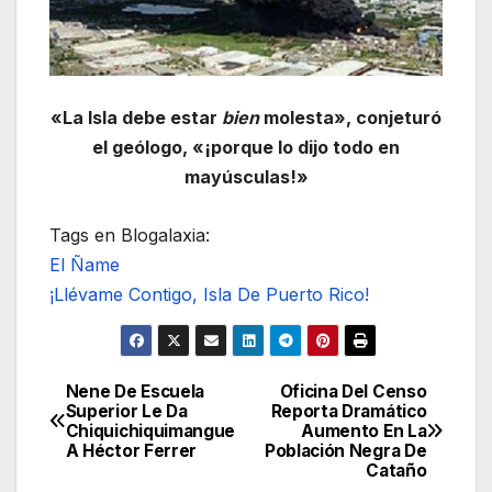
«La Isla debe estar
bien
molesta», conjeturó
el geólogo, «¡porque lo dijo todo en
mayúsculas!»
Tags en Blogalaxia:
El Ñame
¡Llévame Contigo, Isla De Puerto Rico!
Nene De Escuela
Oficina Del Censo
Navegación
Superior Le Da
Reporta Dramático
Chiquichiquimangue
Aumento En La
de
A Héctor Ferrer
Población Negra De
Cataño