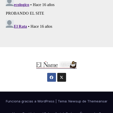
Funciona gracias a WordPress
|
Tema:
Newsup
de
Themeansar