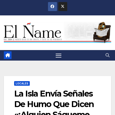
Saltar
al
contenido
LOCALES
La Isla Envía Señales
De Humo Que Dicen
«¡Alguien Sáqueme