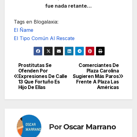
fue nada retante…
Tags en Blogalaxia:
El Ñame
El Tipo Común Al Rescate
Prostitutas Se
Comerciantes De
Navegación
Ofenden Por
Plaza Carolina
Expresiones De Calle
Sugieren Más Paros
de
13 Que Fortuño Es
Frente A Plaza Las
Hijo De Ellas
Américas
entradas
Por
Oscar Marrano