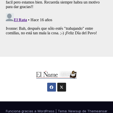
Funciona gracias a WordPress
|
Tema:
Newsup
de
Themeansar