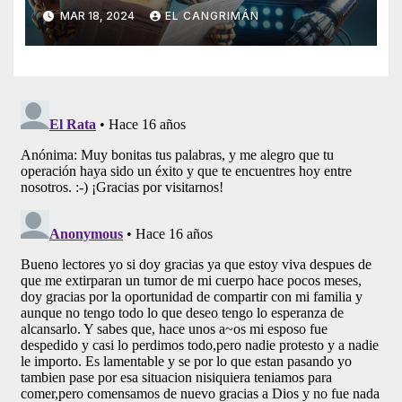
Generado Por Inteligencia
MAR 18, 2024
EL CANGRIMÁN
Artificial