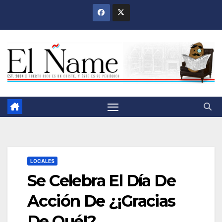
Saltar
al
contenido
LOCALES
Se Celebra El Día De
Acción De ¿¡Gracias
De Qué!?