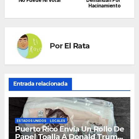
No Puede Ni Votar
Demandan Por
de
Hacinamiento
entradas
Por
El Rata
Entrada relacionada
ESTADOS UNIDOS
LOCALES
Puerto Rico Envía Un Rollo De
Papel Toalla A Donald Trump