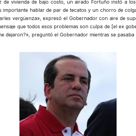
de vivienda de bajo costo, un airado Fortuño instó a los 
mportante hablar de par de tecatos y un chorro de colga’o
darles vergüenza», expresó el Gobernador con aire de sup
i mensaje que todos esos problemas son culpa de [el ex go
me dejaron?», preguntó el Gobernador mientras se pasaba 