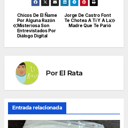
Chicos De El Ñame
Jorge De Castro Font
Navegación
Por Alguna Razón
Te Chotea A Ti Y A La
Misteriosa Son
Madre Que Te Parió
de
Entrevistados Por
Diálogo Digital
entradas
Por
El Rata
Entrada relacionada