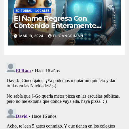
EDITORIAL
LOCALES
El Ñame Regresa Con
Contenido Enteramente
Generado Por Inteligencia
MAR 18, 2024
EL CANGRIMÁN
Artificial