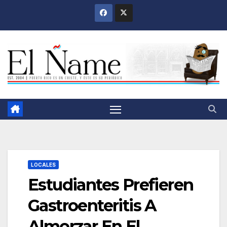
Saltar
al
contenido
LOCALES
Estudiantes Prefieren
Gastroenteritis A
Almorzar En El