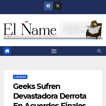
Saltar
al
contenido
LOCALES
Geeks Sufren
Devastadora Derrota
En Acuerdos Finales