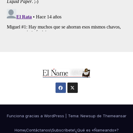
Funciona gracias a WordPress
|
Tema:
Newsup
de
Themeansar
Home
¡Contáctanos!
¡Subscríbete!
¿Qué es «Ñameando»?