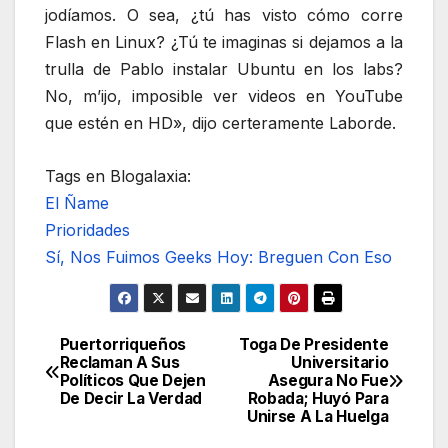
jodíamos. O sea, ¿tú has visto cómo corre
Flash en Linux? ¿Tú te imaginas si dejamos a la
trulla de Pablo instalar Ubuntu en los labs?
No, m’ijo, imposible ver videos en YouTube
que estén en HD», dijo certeramente Laborde.
Tags en Blogalaxia:
El Ñame
Prioridades
Sí, Nos Fuimos Geeks Hoy: Breguen Con Eso
Puertorriqueños
Toga De Presidente
Navegación
Reclaman A Sus
Universitario
Políticos Que Dejen
Asegura No Fue
de
De Decir La Verdad
Robada; Huyó Para
Unirse A La Huelga
entradas