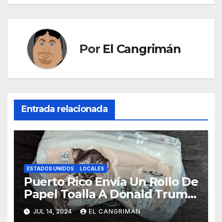
Por
El Cangrimán
Entrada relacionada
ESTADOS UNIDOS
LOCALES
Puerto Rico Envía Un Rollo De
Papel Toalla A Donald Trump
Pa’ Que Use Las Hojas De
JUL 14, 2024
EL CANGRIMÁN
Curita