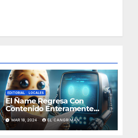
EDITORIAL
LOCALES
El Ñame Regresa Con
Contenido Enteramente
Generado Por Inteligencia
MAR 18, 2024
EL CANGRIMÁN
Artificial