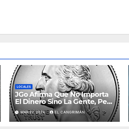
LOCALES
JGo Afirma Que No Importa
El Dinero Sino La Gente, Pero
Pregunta: «¿De Verdad No
MAR 27, 2024
EL CANGRIMÁN
Tendrán Una Pejetita?»