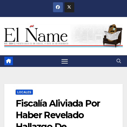
Saltar
al
contenido
LOCALES
Fiscalía Aliviada Por
Haber Revelado
Hallazgo De