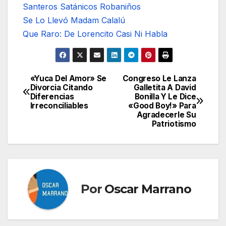
Santeros Satánicos Robaniños
Se Lo Llevó Madam Calalú
Que Raro: De Lorencito Casi Ni Habla
«Yuca Del Amor» Se
Congreso Le Lanza
Navegación
Divorcia Citando
Galletita A David
Diferencias
Bonilla Y Le Dice
de
Irreconciliables
«Good Boy!» Para
Agradecerle Su
entradas
Patriotismo
Por
Oscar Marrano