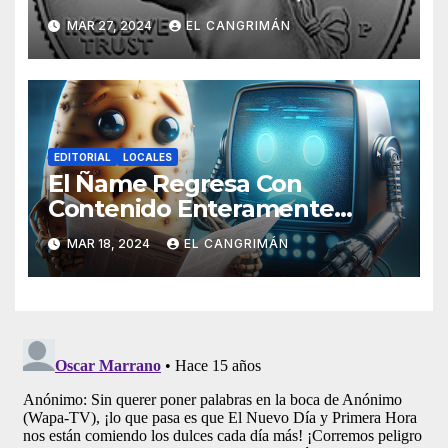
Pregunta: «¿De Verdad No
MAR 27, 2024
EL CANGRIMÁN
Tendrán Una Pejetita?»
EDITORIAL
LOCALES
El Ñame Regresa Con
Contenido Enteramente
Generado Por Inteligencia
MAR 18, 2024
EL CANGRIMÁN
Artificial