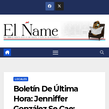
Saltar
al
contenido
LOCALES
Boletín De Última
Hora: Jenniffer
González Se Cae;