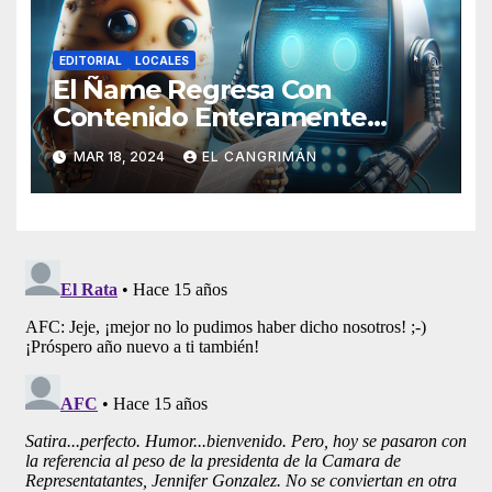
EDITORIAL
LOCALES
El Ñame Regresa Con
Contenido Enteramente
Generado Por Inteligencia
MAR 18, 2024
EL CANGRIMÁN
Artificial