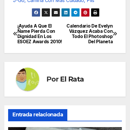
J-Go, Camina Con Más Cuidado, Plis
¡Ayuda A Que El
Calendario De Evelyn
Navegación
Ñame Pierda Con
Vázquez Acaba Con
Dignidad En Los
Todo El Photoshop
de
ESOEZ Awards 2010!
Del Planeta
entradas
Por
El Rata
Entrada relacionada