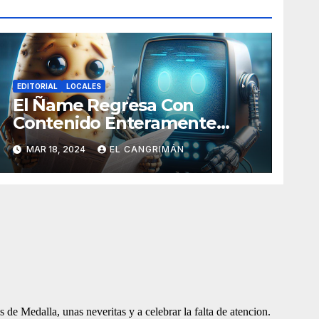
EDITORIAL
LOCALES
El Ñame Regresa Con
Contenido Enteramente
Generado Por Inteligencia
MAR 18, 2024
EL CANGRIMÁN
Artificial