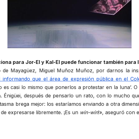
iona para Jor-El y Kal-El puede funcionar también para l
o de Mayagüez, Miguel Muñoz Muñoz, por darnos la insp
l informando que el área de expresión pública en el Coleg
es casi lo mismo que ponerlos a protestar en la luna’. O 
da. Énigüei, después de pensarlo un rato, con lo mucho q
tasma brega mejor: los estaríamos enviando a otra dimensi
ad de expresarse libremente. ¡Es un
win-win
!», aseguró con e