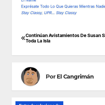
El Ñame
Exprésate Todo Lo Que Quieras Mientras Nadi
Stay Classy, UPR… Stay Classy
Continúan Avistamientos De Susan S
Navegación
Toda La Isla
de
entradas
Por
El Cangrimán