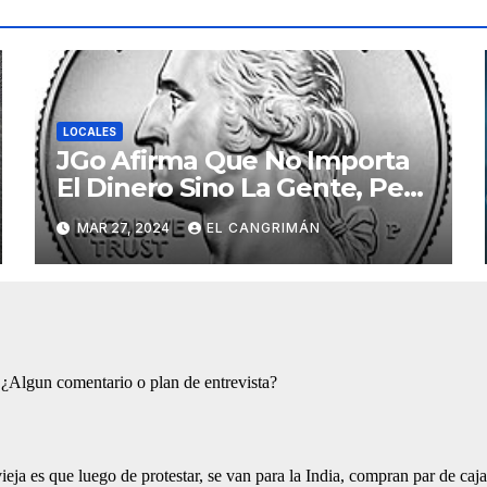
LOCALES
JGo Afirma Que No Importa
El Dinero Sino La Gente, Pero
Pregunta: «¿De Verdad No
MAR 27, 2024
EL CANGRIMÁN
Tendrán Una Pejetita?»