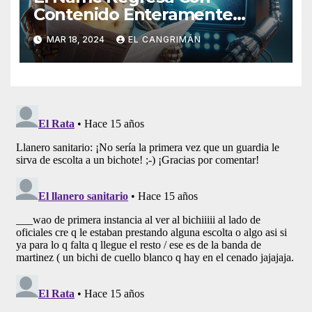
Contenido Enteramente
Generado Por Inteligencia
MAR 18, 2024
EL CANGRIMÁN
Artificial