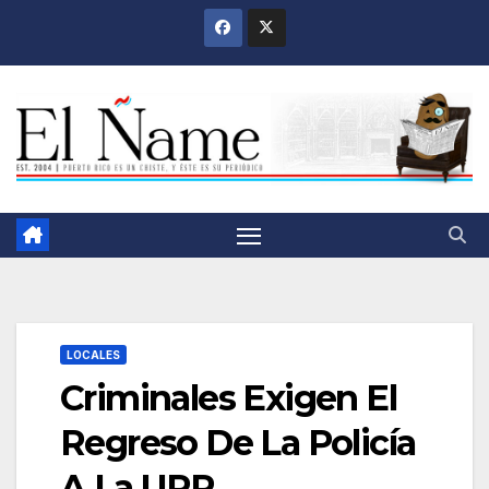
Saltar
al
contenido
LOCALES
Criminales Exigen El
Regreso De La Policía
A La UPR