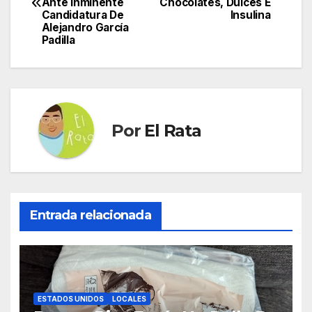
de
Ante Inminente
Chocolates, Dulces E
Candidatura De
Insulina
entradas
Alejandro García
Padilla
Por
El Rata
Entrada relacionada
ESTADOS UNIDOS
LOCALES