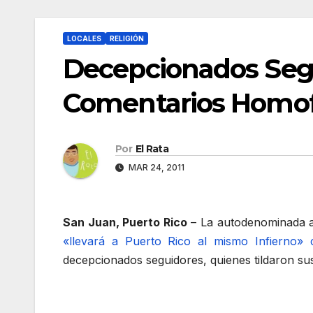
LOCALES
RELIGIÓN
Decepcionados Seg
Comentarios Homofó
Por
El Rata
MAR 24, 2011
San Juan, Puerto Rico
– La autodenominada a
«llevará a Puerto Rico al mismo Infierno» 
decepcionados seguidores, quienes tildaron su