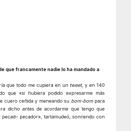
 de que francamente nadie lo ha mandado a
ría que todo me cupiera en un
tweet
, y en 140
ndo que «si hubiera podido expresarme más
a de cuero ceñida y meneando su
bom-bom
para
iera dicho antes de acordarme que tengo que
– pecad– pecador», tartamudeó, sonriendo con